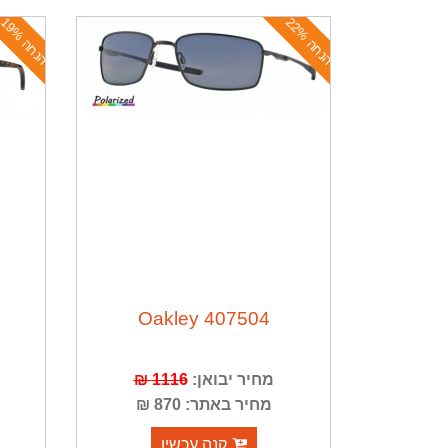
ה
נ
ח
ה
2
2
ה
נ
ח
ה
1
9
%
%
Oakley 407504
מחיר יבואן:
1116 ₪
מחיר באתר: 870 ₪
קנה עכשיו