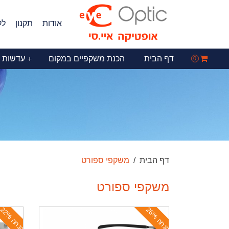
אודות
תקנון
לק
דף הבית
הכנת משקפיים במקום
עדשות 
+
0
דף הבית
משקפי ספורט
משקפי ספורט
ה
נ
ח
ה
2
6
ה
נ
ח
ה
2
2
%
%