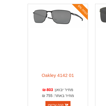
ה
נ
ח
ה
6
%
Oakley 4142 01
מחיר יבואן:
803 ₪
מחיר באתר: 755 ₪
קנה עכשיו