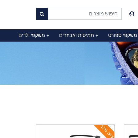
משקפי ספורט
תמיסות ואביזרים
משקפי ילדים
+
+
ה
נ
ח
ה
1
7
%