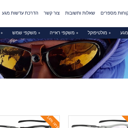
וחות מספרים
שאלות ותשובות
צור קשר
הדרכת עדשות מגע
מגע
מולטיפוקל
משקפי ראייה
משקפי שמש
+
+
+
+
ה
נ
ח
ה
1
4
%