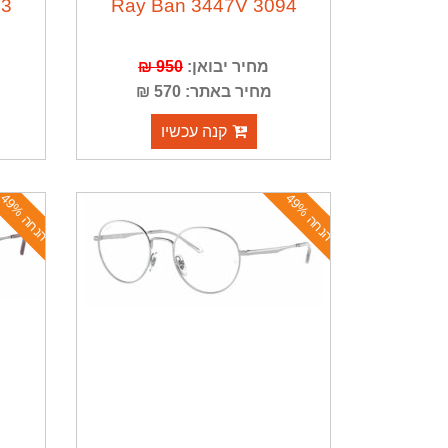
73
Ray Ban 3447V 3094
מחיר יבואן:
950 ₪
מחיר באתר: 570 ₪
קנה עכשיו
ה
נ
ח
ה
4
9
ה
נ
ח
ה
4
9
%
%