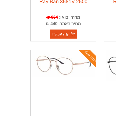
Ray Ban 3681V 2500
R
מחיר יבואן:
864 ₪
מחיר באתר: 440 ₪
קנה עכשיו
ה
נ
ח
ה
4
9
%