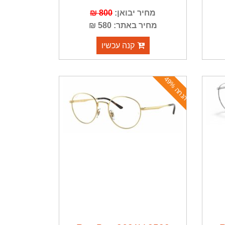
מחיר יבואן:
800 ₪
מחיר באתר: 580 ₪
קנה עכשיו
ה
נ
ח
ה
4
9
%