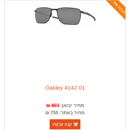
ה
נ
ח
ה
6
%
Oakley 4142 01
מחיר יבואן:
803 ₪
מחיר באתר: 755 ₪
קנה עכשיו