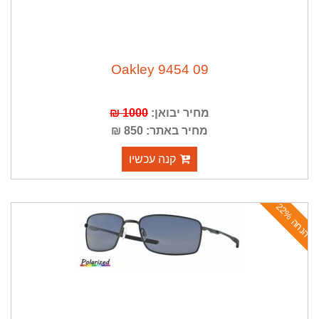
09 9454 Oakley
מחיר יבואן:
1000 ₪
מחיר באתר: 850 ₪
קנה עכשיו
ה
נ
ח
ה
2
2
%