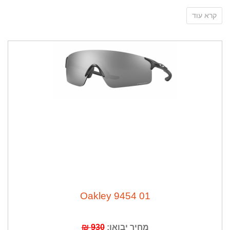
קרא עוד
מותג משקפי הספורט המוביל בעולם נולד ב-1975 במטרה
לפרוץ את הגבלות הדמיון האנושי ולנפץ את מוסכמות
הייצור של המשקפיים.
OAKLEY
- הוא הבחירה הראשונה של בכירי הספורטאים
בעולם,ושל כל אלה השואפים להגיע כי רחוק שאפשר
והאתגר עבורם הוא רק חלק קטן מהדרך גם העונה אנחנו
01 9454 Oakley
ממשיכים לפרוץ גבולות עם טכנולוגיה
PRIZM
טכנלוגיה
חדשנית המותאמת לסוגים שונים של אור ופני שטח שונים,
מחיר יבואן:
930 ₪
המדגישה צבעים שהעין האנושית אינה קולטת כאשר