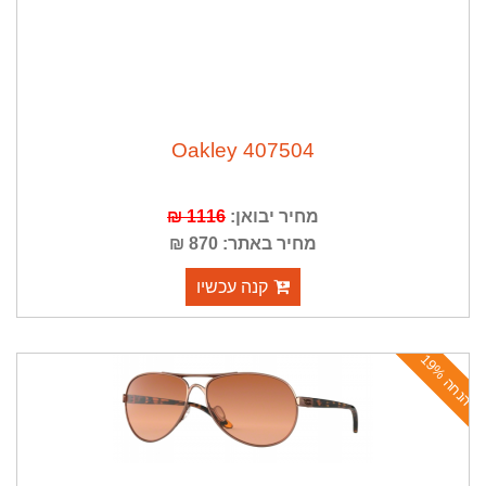
Oakley 407504
מחיר יבואן:
1116 ₪
מחיר באתר: 870 ₪
קנה עכשיו
ה
נ
ח
ה
1
9
%