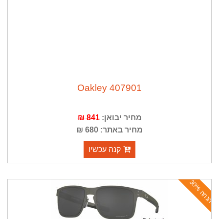
Oakley 407901
מחיר יבואן:
841 ₪
מחיר באתר: 680 ₪
קנה עכשיו
ה
נ
ח
ה
3
0
%