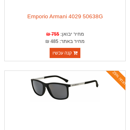
Emporio Armani 4029 50638G
מחיר יבואן:
755 ₪
מחיר באתר: 485 ₪
קנה עכשיו
ה
נ
ח
ה
2
5
%