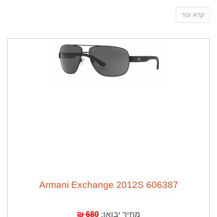
קרא עוד
מותג צעיר וטרנדי מבית ארנמי Emporio Armani נאמן
לסגנונו מדויק ועם זאת צעיר ומעודכן הקולקציה שואבת
השראה מתצוגות האופנה ומטרנדים עותיים. העיצוב מודרני
ועכשווי עם נגיעות מתרבות הפופ.
משחקי ניגודיות ושילובי צבעים וחומרים מאפיימים את הקו
העיצוב הבועט של המותג העוד שנוחות והתאמה מהווים
Armani Exchange 2012S 606387
את הבן היסוד לקולקציה מגוון ונע בין משקפיים עם מסגרת
חיצונית המדמה עלי כותרת.
מחיר יבואן:
680 ₪