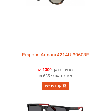
Emporio Armani 4214U 60608E
מחיר יבואן:
1300 ₪
מחיר באתר: 635 ₪
קנה עכשיו