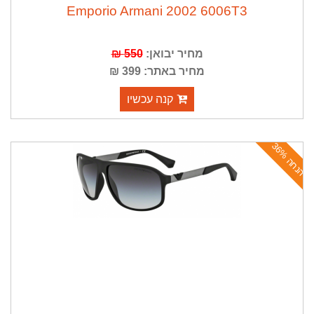
Emporio Armani 2002 6006T3
מחיר יבואן:
550 ₪
מחיר באתר: 399 ₪
קנה עכשיו
ה
נ
ח
ה
3
6
%