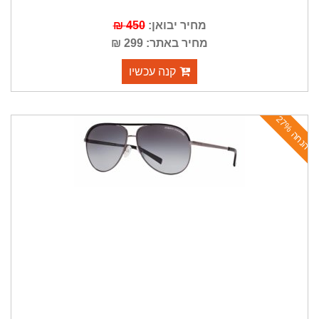
מחיר יבואן:
450 ₪
מחיר באתר: 299 ₪
קנה עכשיו
ה
נ
ח
ה
2
7
%