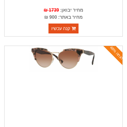
מחיר יבואן:
1739 ₪
מחיר באתר: 900 ₪
קנה עכשיו
ה
נ
ח
ה
4
8
%