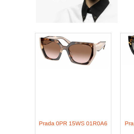
Prada 0PR 15WS 01R0A6
Pr