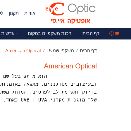
אודות
תקנון
לק
דף הבית
הכנת משקפיים במקום
עדשות 
+
0
דף הבית
משקפי שמש
American Optical
American Optical
American Optical הוא מ
ובעיצובים מסוגננים.
מתגאה באומנות 
בדיוק ותשומת לב לפרטים.
המותג משתמ
שלך מוגנות מקרני UVA ו-UVB כאחד.