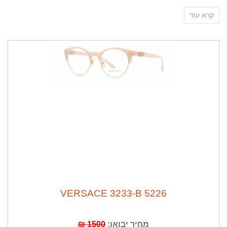
קרא עוד
בית אופנה איטלקי אשר הוקם ב-1979 על ידי ג'יאני ורסצ'ה
גדול מעצבי האופנה בדורנו בית האופנה מתאפיין בעיצוב
פרובוקטיבי נועז זוהר ומפתח המותג מפורם בעולם כולו
כמותג אופנה עילית וכבחירה של כוכבות העל בהופעותיהן
על השטחים האדומים .
קולקציית החורף היא מחווה למניפסט של ורסצ'ה ועונה
5226 VERSACE 3233-B
לשם THE VERSACE MANIFESTO ומאפיינת את הרוח
החופשית של המותג לצבעוניות הכרומטית המבנה המתכתי
האוורירי עדשות המראה
מחיר יבואן:
1500 ₪