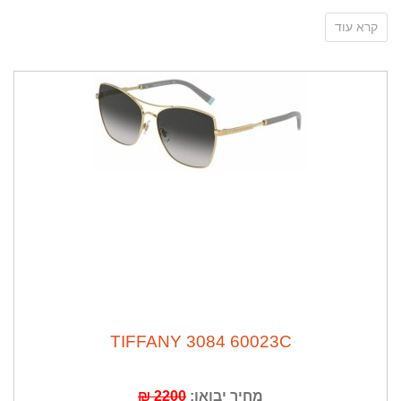
קרא עוד
Tiffany - המותג התחיל כחברת תכשיטים אמריקאית שהוקמה
בשנת 1837 בניו יורק, והתקדם וצמח עם השנים. מהות המותג
היא לייצר עיצובים יפים ומתשכים לאהבה ולחיים, פריטים
שישארו לדורות, כולל התכשיטים, השענים, המשקפיים
והאביזרים המשובחים ביותר.
TIFFANY 3084 60023C
מחיר יבואן:
2200 ₪