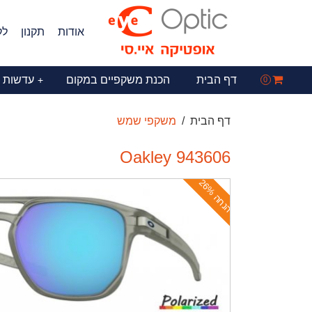
אודות
תקנון
לק
דף הבית
הכנת משקפיים במקום
עדשות 
+
0
דף הבית
משקפי שמש
Oakley 943606
ה
נ
ח
ה
2
6
%