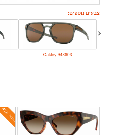
צבעים נוספים:
Oakley 943603
Oakley
ה
נ
ח
ה
4
0
%