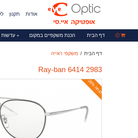
אודות
תקנון
לק
דף הבית
הכנת משקפיים במקום
עדשות 
+
0
דף הבית
משקפי ראייה
Ray-ban 6414 2983
ה
נ
ח
ה
2
6
%