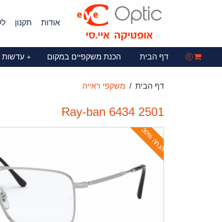
אודות
תקנון
לק
דף הבית
הכנת משקפיים במקום
עדשות 
+
0
דף הבית
משקפי ראייה
Ray-ban 6434 2501
ה
נ
ח
ה
3
0
%