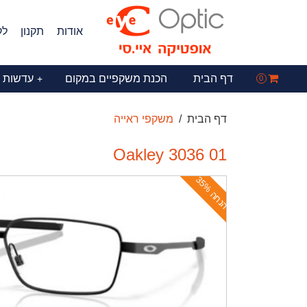
אודות
תקנון
לק
דף הבית
הכנת משקפיים במקום
עדשות 
+
0
דף הבית
משקפי ראייה
Oakley 3036 01
ה
נ
ח
ה
3
5
%