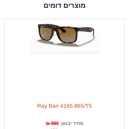
מוצרים דומים
ה
נ
ח
ה
1
0
%
Ray Ban 4165 865/T5
מחיר יבואן:
980 ₪