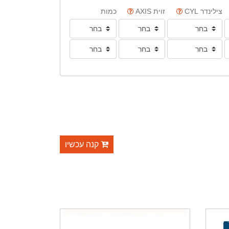
צילינדר CYL
זוית AXIS
כמות
קנה עכשיו