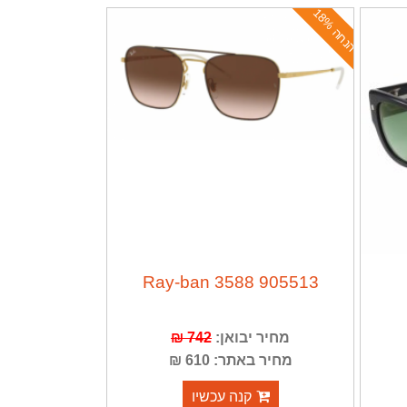
ה
נ
ח
ה
1
8
%
Ray-ban 3588 905513
מחיר יבואן:
742 ₪
מחיר באתר: 610 ₪
קנה עכשיו