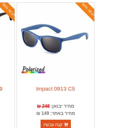
ה
נ
ח
ה
4
0
ה
נ
ח
ה
3
6
%
%
9
Impact 0913 C5
מחיר יבואן:
248 ₪
מחיר באתר: 149 ₪
קנה עכשיו