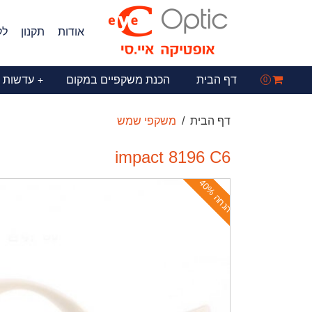
אודות
תקנון
לק
דף הבית
הכנת משקפיים במקום
עדשות 
+
0
דף הבית
משקפי שמש
impact 8196 C6
ה
נ
ח
ה
4
0
%