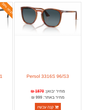
ה
נ
ח
ה
3
9
%
31
Persol 3316S 96/S3
מחיר יבואן:
1870 ₪
מחיר באתר: 999 ₪
קנה עכשיו