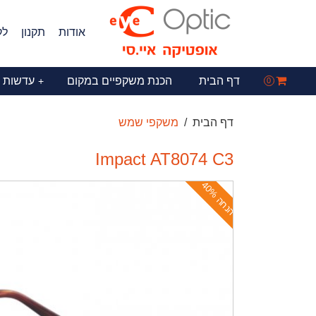
אודות
תקנון
לק
דף הבית
הכנת משקפיים במקום
עדשות 
+
0
דף הבית
משקפי שמש
Impact AT8074 C3
ה
נ
ח
ה
4
0
%