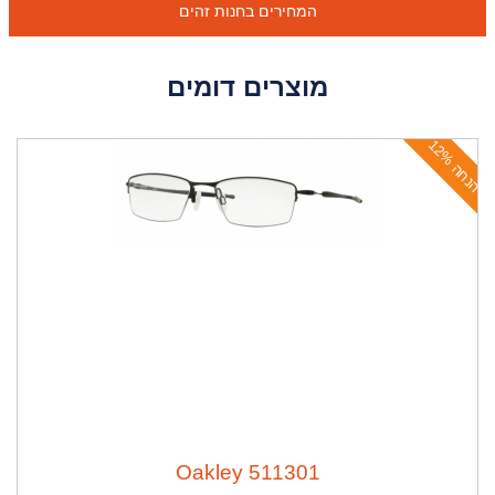
המחירים בחנות זהים
מוצרים דומים
ה
נ
ח
ה
1
2
Oakley 511301