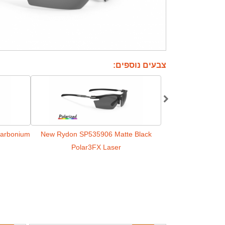
צבעים נוספים:
arbonium
New Rydon SP535906 Matte Black
Carbon Polar3FX H
Polar3FX Laser
SP5