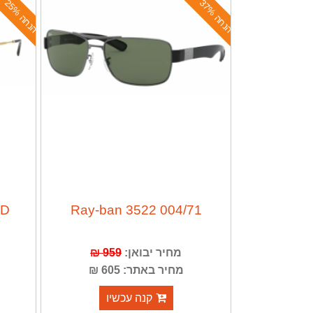
ה
נ
ח
ה
3
7
ה
נ
ח
ה
2
5
%
%
GD
Ray-ban 3522 004/71
מחיר יבואן:
959 ₪
מחיר באתר: 605 ₪
קנה עכשיו