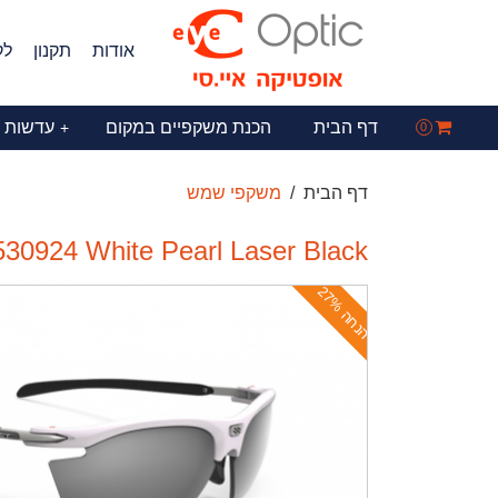
אודות
תקנון
לק
דף הבית
הכנת משקפיים במקום
עדשות 
+
0
דף הבית
משקפי שמש
30924 White Pearl Laser Black
ה
נ
ח
ה
2
7
%