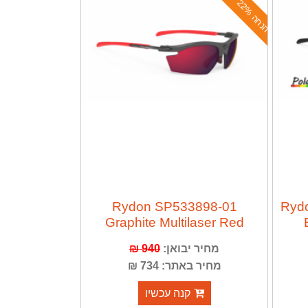
ה
נ
ח
ה
2
2
%
Rydon SP533898-01
Rydo
Graphite Multilaser Red
מחיר יבואן:
940 ₪
מחיר באתר: 734 ₪
קנה עכשיו