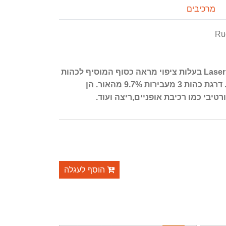
מרכיבים
Ru
עדשות אפורות מסדרת Laser Black בעלות ציפוי מראה כסוף המוסיף לכהות
העדשות ומקנה מראה אופנתי. דרגת כהות 3 מעבירות 9.7% מהאור. הן
יבי כמו רכיבת אופניים,ריצה ועוד.
898-01 Graphite Multilaser
Rydon SP530942-001 Black Gloss Laser
Red
Black
הוסף לעגלה