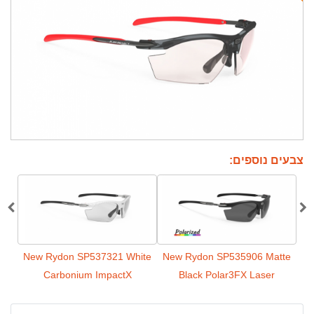
צבעים נוספים:
Black
New Rydon SP537321 White
New Rydon SP535906 Matte
Carbonium ImpactX
Black Polar3FX Laser