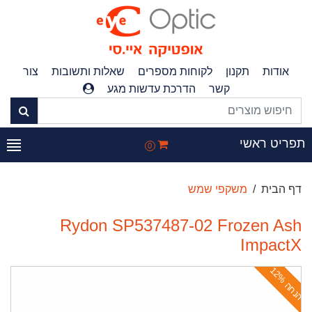
אודות
תקנון
לקוחות מספרים
שאלות ותשובות
צור
קשר
הדרכת עדשות מגע
פריט ראשי
0
דף הבית
משקפי שמש
Rydon SP537487-02 Frozen Ash
ImpactX
ה
נ
ח
ה
1
2