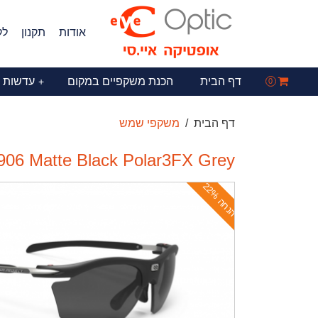
אודות
תקנון
לק
דף הבית
הכנת משקפיים במקום
עדשות 
+
0
דף הבית
משקפי שמש
06 Matte Black Polar3FX Grey
ה
נ
ח
ה
2
2
%