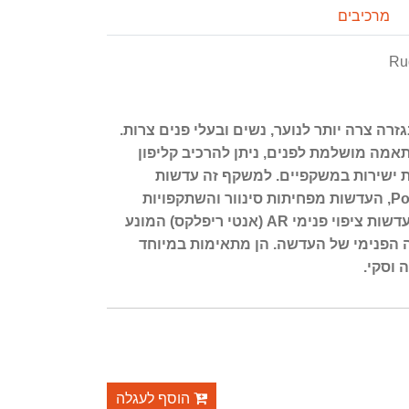
מרכיבים
Ru
זרה צרה יותר לנוער, נשים ובעלי פנים צרות.
אמה מושלמת לפנים, ניתן להרכיב קליפון
ות ישירות במשקפיים. למשקף זה עדשות
מקטבות מסדרת Polar3FX HDR, העדשות מפחיתות סינוור והשתקפויות
ומאפשרות ראייה חדה יותר. לעדשות ציפוי פנימי AR (אנטי ריפלקס) המונע
R
 הפנימי של העדשה. הן מתאימות במיוחד
 וסקי.
הוסף לעגלה