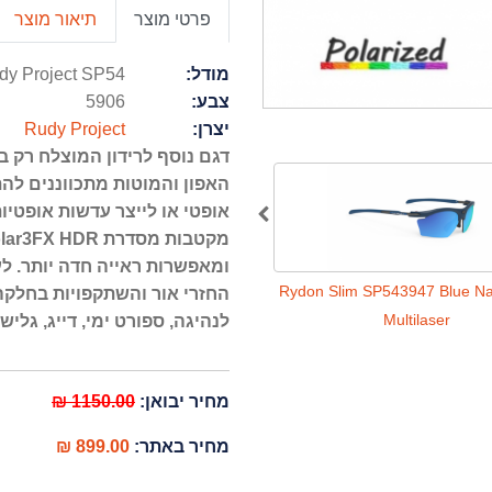
פרטי מוצר
תיאור מוצר
מודל:
dy Project SP54
צבע:
5906
יצרן:
Rudy Project
דגם נוסף לרידון המוצלח רק בג
האפון והמוטות מתכווננים להת
אופטי או לייצר עדשות אופטי
ydon Slim SP547321 White Carbonium
Rydon Slim SP543947 Blue Na
החזרי אור והשתקפויות בחלקה
ImpactX
Multilaser
לנהיגה, ספורט ימי, דייג, גלישה
מחיר יבואן:
1150.00 ₪
מחיר באתר:
899.00 ₪