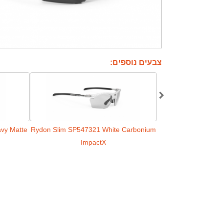
צבעים נוספים:
vy Matte
Rydon Slim SP547321 White Carbonium
Rydon Slim SP5439
ImpactX
Mult