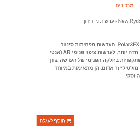
מרכיבים
New Rydon SP53
עדשות מקטבות מסדרת Polar3FX HDR, העדשות מפחיתות סינוור
SP53 Lens ImpactX2 Laser
New Rydon SP53 Lens ImpactX2 Black
והשתקפויות ומאפשרות ראייה חדה יותר. לעדשות ציפוי פנימי AR (אנטי
Black
תקפויות בחלקה הפנימי של העדשה .גוון
ולטילייזר אדום. הן מתאימות במיוחד
ה וסקי
הוסף לעגלה