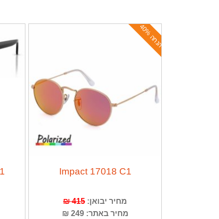
ה
נ
ח
ה
4
0
%
31
Impact 17018 C1
415 ₪
מחיר יבואן:
מחיר באתר: 249 ₪