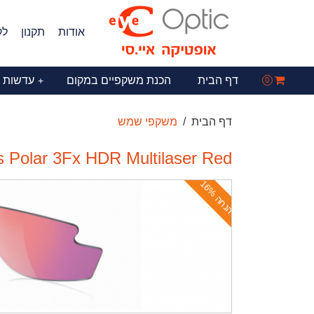
אודות
תקנון
לק
דף הבית
הכנת משקפיים במקום
עדשות 
+
0
דף הבית
משקפי שמש
Polar 3Fx HDR Multilaser Red
ה
נ
ח
ה
1
6
%