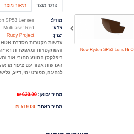
פרטי מוצר
תיאור מוצר
מודל:
 Lenses - עדשות ניו רידון
Multilaser Red
צבע:
Rudy Project
יצרן:
New Rydon SP53 Lens ImpactX Pure
New Rydon SP53 Lens Hi-Co
Grey
ריפלקס) המונע החזרי אור והש
העדשות אפור עם ציפוי מראה מ
לנהיגה, ספורט ימי, דייג, גליש.
620.00 ₪
מחיר יבואן:
519.00 ₪
מחיר באתר: