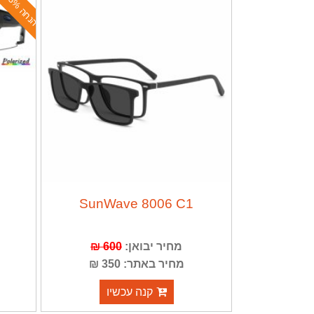
ה
נ
ח
ה
2
3
%
SunWave 8006 C1
600 ₪
מחיר יבואן:
מחיר באתר: 350 ₪
קנה עכשיו