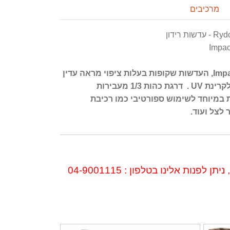
מרכיבים
Rydon 
Impac
עדשות מתכהות מסדרת ImpactX2, העדשות שקופות בעלות ציפוי מראה עדין
ומתכהות לגוון אפור בחשיפה לקרינת UV . דרגת כהות 1/3 מעבירות
53 Lens ImpactX2 Laser
Rydon SP53 Lens ImpactX2 Black
62%-13% יוחד לשימוש ספורטיבי כמו רכיבת
Brown
ר לצל ועוד
פנות אלינו בטלפון : 04-9001115