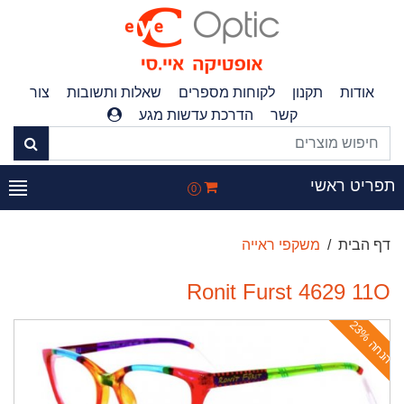
אודות
תקנון
לקוחות מספרים
שאלות ותשובות
צור
קשר
הדרכת עדשות מגע
פריט ראשי
0
דף הבית
משקפי ראייה
Ronit Furst 4629 11O
ה
נ
ח
ה
2
3