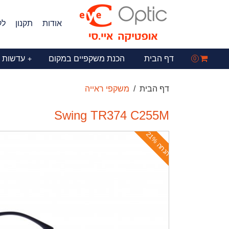
אודות
תקנון
לק
דף הבית
הכנת משקפיים במקום
עדשות 
+
0
דף הבית
משקפי ראייה
Swing TR374 C255M
ה
נ
ח
ה
2
1
%