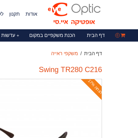
אודות
תקנון
לק
דף הבית
הכנת משקפיים במקום
עדשות 
+
0
דף הבית
משקפי ראייה
Swing TR280 C216
ה
נ
ח
ה
1
7
%