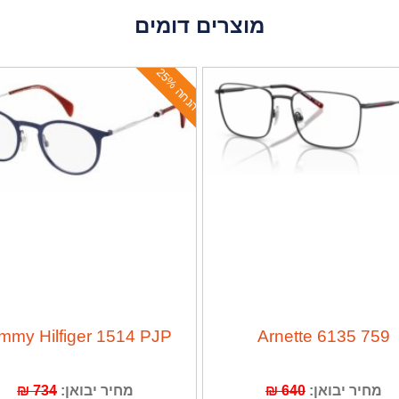
מוצרים דומים
ה
נ
ח
ה
2
5
%
mmy Hilfiger 1514 PJP
Arnette 6135 759
מחיר יבואן:
640 ₪
מחיר יבואן:
734 ₪