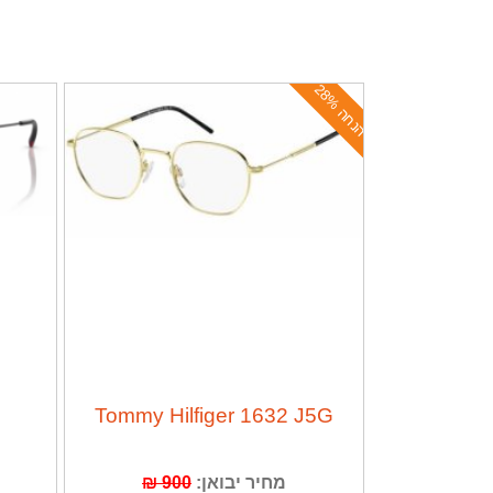
ה
נ
ח
ה
2
8
%
Tommy Hilfiger 1632 J5G
מחיר יבואן:
900 ₪