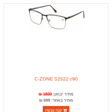
ה
נ
ח
ה
1
5
%
C-ZONE S2522 c90
1600 ₪
מחיר יבואן:
מחיר באתר: 999 ₪
קנה עכשיו