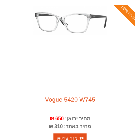
ה
נ
ח
ה
5
2
Vogue 5420 W745
650 ₪
מחיר יבואן:
מחיר באתר: 310 ₪
קנה עכשיו