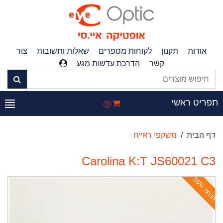
אודות
תקנון
לקוחות מספרים
שאלות ותשובות
צור
קשר
הדרכת עדשות מגע
פריט ראשי
0
דף הבית
משקפי ראייה
Carolina K:T JS60021 C3
ה
נ
ח
ה
5
5