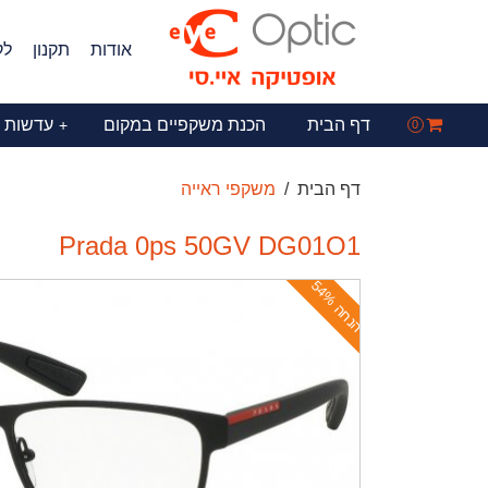
אודות
תקנון
לק
דף הבית
הכנת משקפיים במקום
עדשות 
+
0
דף הבית
משקפי ראייה
Prada 0ps 50GV DG01O1
ה
נ
ח
ה
5
4
%