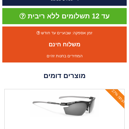
עד 12 תשלומים ללא ריבית
זמן אספקה: שבועיים עד חודש
משלוח חינם
המחירים בחנות זהים
מוצרים דומים
ה
נ
ח
ה
2
7