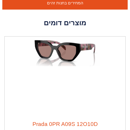
המחירים בחנות זהים
מוצרים דומים
ה
נ
ח
ה
2
8
%
Prada 0PR A09S 12O10D