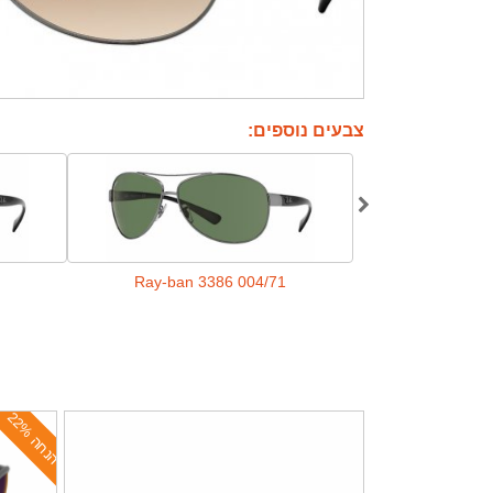
צבעים נוספים:
Ray-ban 3386 004/71
Ray-ban 3
ה
נ
ח
ה
2
2
%