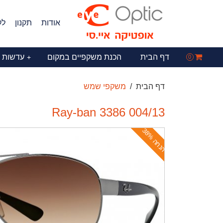
אודות
תקנון
לק
דף הבית
הכנת משקפיים במקום
עדשות 
+
0
דף הבית
משקפי שמש
Ray-ban 3386 004/13
ה
נ
ח
ה
3
8
%