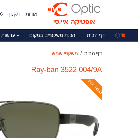
אודות
תקנון
לק
דף הבית
הכנת משקפיים במקום
עדשות 
+
0
דף הבית
משקפי שמש
Ray-ban 3522 004/9A
ה
נ
ח
ה
3
9
%