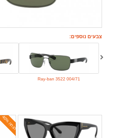
צבעים נוספים:
Ray-ban 3522 004/71
Ray-ban 3
ה
נ
ח
ה
4
0
%