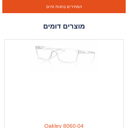
המחירים בחנות זהים
מוצרים דומים
ה
נ
ח
ה
3
1
%
Oakley 8060-04