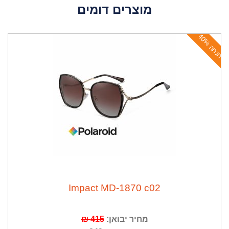
מוצרים דומים
ה
נ
ח
ה
4
0
ה
נ
ח
ה
2
1
%
Impact MD-1870 c02
מחיר יבואן:
415 ₪