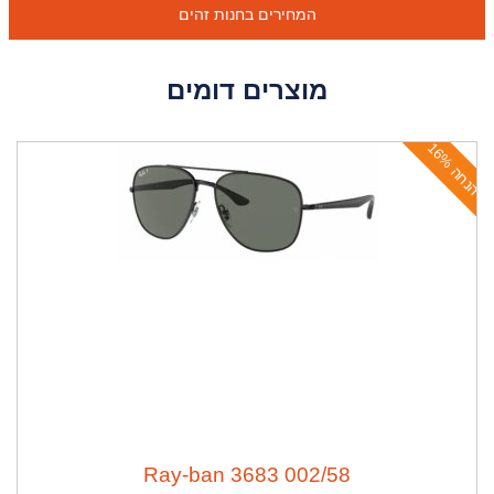
המחירים בחנות זהים
מוצרים דומים
ה
נ
ח
ה
1
6
Ray-ban 3683 002/58