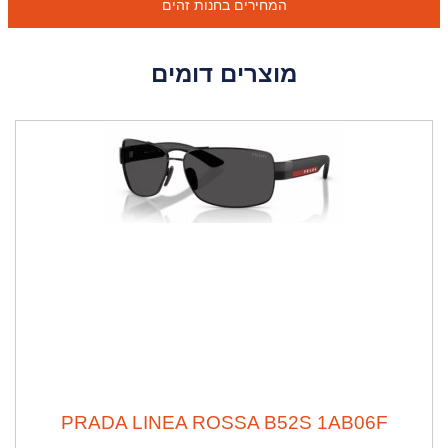
המחירים בחנות זהים
מוצרים דומים
ה
נ
ח
ה
2
2
%
PRADA LINEA ROSSA B52S 1AB06F