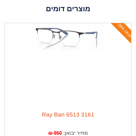
מוצרים דומים
ה
נ
ח
ה
2
8
Ray Ban 6513 3161
מחיר יבואן:
950 ₪