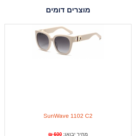
מוצרים דומים
ה
נ
ח
ה
3
6
%
SunWave 1102 C2
מחיר יבואן:
600 ₪