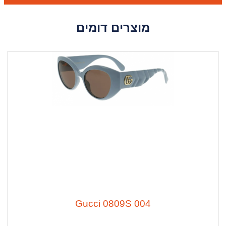
מוצרים דומים
ה
נ
ח
ה
3
9
%
Gucci 0809S 004