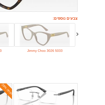
צבעים נוספים:
3
Jimmy Choo 3026 5033
Jimmy Cho
ה
נ
ח
ה
2
9
%