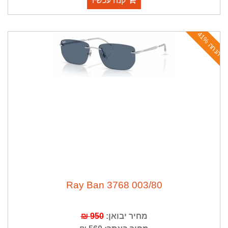
קנה עכשיו
ה
נ
ח
ה
4
1
%
003/80 Ray Ban 3768
מחיר יבואן:
950 ₪