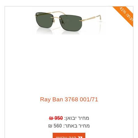
ה
נ
ח
ה
4
1
%
001/71 Ray Ban 3768
מחיר יבואן:
950 ₪
מחיר באתר: 560 ₪