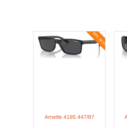
ה
נ
ח
ה
4
9
%
Arnette 4185 447/87