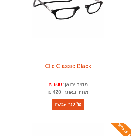
Clic Classic Black
מחיר יבואן:
600 ₪
מחיר באתר: 420 ₪
קנה עכשיו
ה
נ
ח
ה
3
0
%