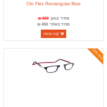
Clic Flex Rectangular Blue
מחיר יבואן:
600 ₪
מחיר באתר: 450 ₪
קנה עכשיו
ה
נ
ח
ה
2
5
%