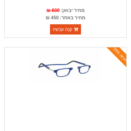
מחיר יבואן:
600 ₪
מחיר באתר: 450 ₪
קנה עכשיו
ה
נ
ח
ה
2
5
%