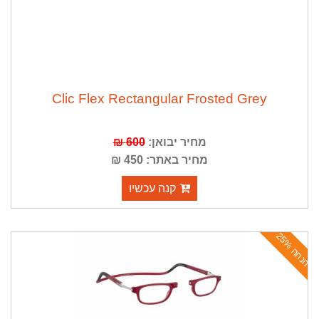
Clic Flex Rectangular Frosted Grey
מחיר יבואן:
600 ₪
מחיר באתר: 450 ₪
קנה עכשיו
ה
נ
ח
ה
2
5
%