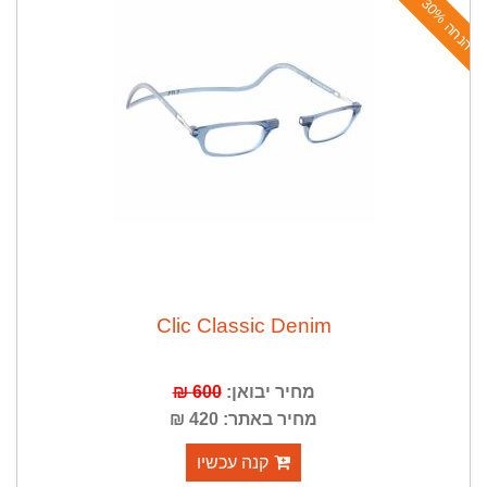
ה
נ
ח
ה
3
0
%
Clic Classic Denim
מחיר יבואן:
600 ₪
מחיר באתר: 420 ₪
קנה עכשיו