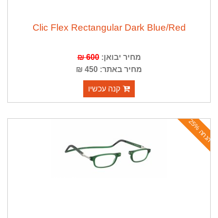
Clic Flex Rectangular Dark Blue/Red
מחיר יבואן:
600 ₪
מחיר באתר: 450 ₪
קנה עכשיו
ה
נ
ח
ה
2
5
%