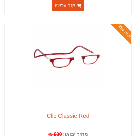
קנה עכשיו
ה
נ
ח
ה
3
0
%
Clic Classic Red
מחיר יבואן:
600 ₪