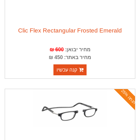
Clic Flex Rectangular Frosted Emerald
מחיר יבואן:
600 ₪
מחיר באתר: 450 ₪
קנה עכשיו
ה
נ
ח
ה
2
5
%