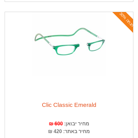
ה
נ
ח
ה
3
0
%
Clic Classic Emerald
מחיר יבואן:
600 ₪
מחיר באתר: 420 ₪