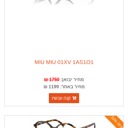
MIU MIU 01XV 1AS1O1
מחיר יבואן:
1750 ₪
מחיר באתר: 1199 ₪
קנה עכשיו
ה
נ
ח
ה
3
1
%