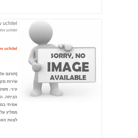
 uchitel
dov uchitel
v uchitel
שירות מקצ
עיני. משק
הביתה. הא
אמיתי במל
ממליץ על 
לצוות האו