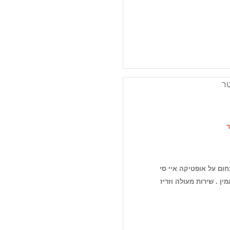
טר
ר
ום על אופטיקה איי סי
ין . שירות מעולה וזריז