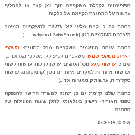
הפציינטים לקבלת משקפיים תוך זמן קצר או להחליף
עדשות על המסגרת הקיימת של הלקוח
.
בחנות גם כן קיים מלאי של עדשות למשקפיים ממיטב
היצרנים העולמיים
כגון
(swisscoat-Zeiss-Shamir.......).
בחנות אנחנו מתאמים משקפיים מכל הסוגים;
משקפי
ראייה
,
משקפי שמש
, משקפי מולטיפוקל, משקפי מגן וכד'...
,
וגם כן
עדשות מגע
מכל הסוגים: עדשות רכות, עדשות קשות
ועדשות מיוחדות למקרים מיוחדים כגון (קרטוקונוס, עדשות
סקליריות, עדשות קוסמטיות
וכד'..).
בחנות שלנו קיימת
גם כן תחנה
למשרד הרישוי להנפקת
טפסי תאוריה-
רישיון בינלאומי. להלן שעות הפעילות של
התחנה:
א-ה
08:30-19:30