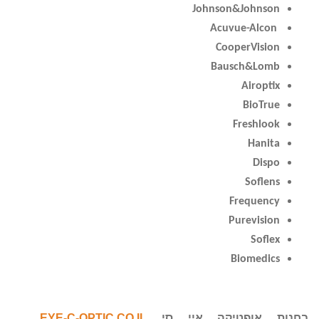
Johnson&Johnson
Acuvue-Alcon
CooperVision
Bausch&Lomb
Airoptix
BioTrue
Freshlook
Hanita
Dispo
Soflens
Frequency
Purevision
Soflex
Biomedics
בחנות אופטיקה
איי סי
EYE-C-OPTIC.CO.IL