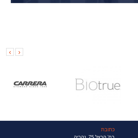
›
‹
כתובת
רח' הרצל 75 ,נהריה