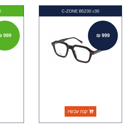
376 c90
C-ZONE B5230 c30
999 ₪
999 ₪
קנה עכשיו
קנ